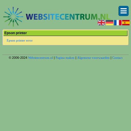
Epson printer
Epson printer error
© 2006-2024
Websitecentrum.nl
|
Pagina maken
|
Algemene voorwaarden
|
Contact